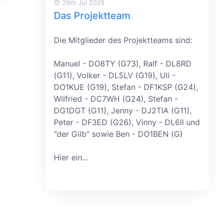
29th Jul 2025
Das Projektteam
Die Mitglieder des Projektteams sind:
Manuel - DO8TY (G73), Ralf - DL8RD
(G11), Volker - DL5LV (G19), Uli -
DO1KUE (G19), Stefan - DF1KSP (G24),
Wilfried - DC7WH (G24), Stefan -
DG1DGT (G11), Jenny - DJ2TIA (G11),
Peter - DF3ED (G26), Vinny - DL6II und
"der Gilb" sowie Ben - DO1BEN (G)
Hier ein...