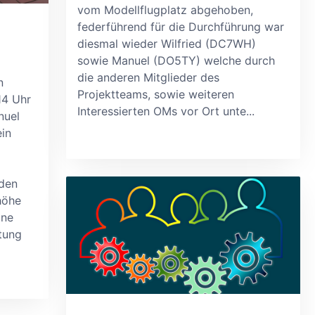
vom Modellflugplatz abgehoben,
federführend für die Durchführung war
diesmal wieder Wilfried (DC7WH)
sowie Manuel (DO5TY) welche durch
die anderen Mitglieder des
n
Projektteams, sowie weiteren
14 Uhr
Interessierten OMs vor Ort unte...
nuel
in
nden
höhe
ine
tung